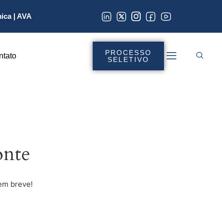
mica
|
AVA
PROCESSO
ntato
SELETIVO
onte
em breve!