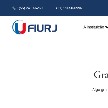
+(55) 2419-6260
(21) 99650-0996
A instituição
Gra
Algo gra