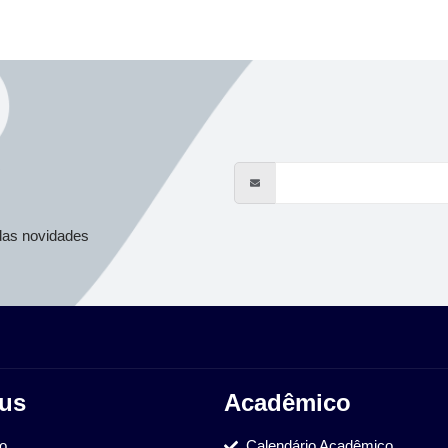
s
das novidades
us
Acadêmico
ão
Calendário Acadêmico