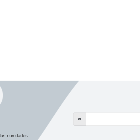
s
das novidades