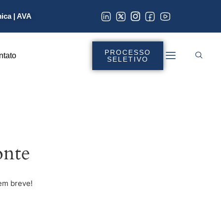
mica
|
AVA
PROCESSO
ntato
SELETIVO
onte
em breve!