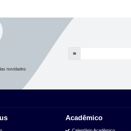
s
das novidades
us
Acadêmico
ão
Calendário Acadêmico