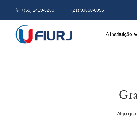
+(55) 2419-6260
(21) 99650-0996
A instituição
Gra
Algo gra