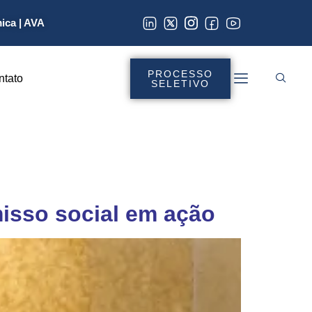
mica
|
AVA
PROCESSO
ntato
SELETIVO
isso social em ação