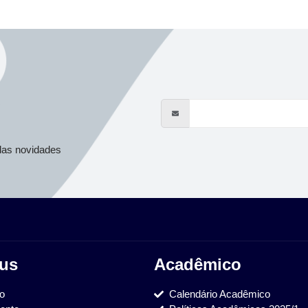
s
das novidades
us
Acadêmico
ão
Calendário Acadêmico