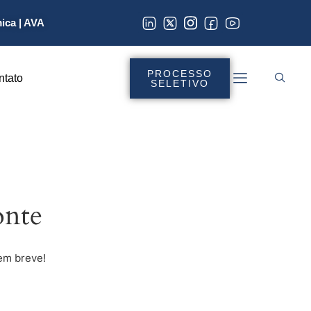
mica
|
AVA
PROCESSO
ntato
SELETIVO
onte
em breve!