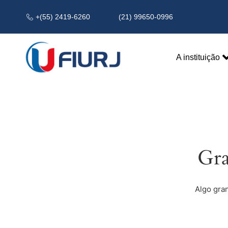
+(55) 2419-6260
(21) 99650-0996
A instituição
Gra
Algo gra