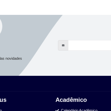
s
das novidades
us
Acadêmico
ão
Calendário Acadêmico