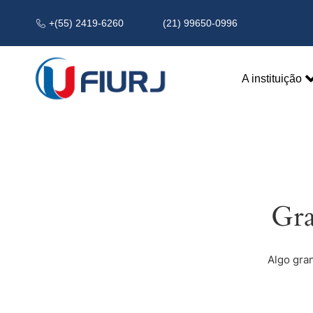
+(55) 2419-6260
(21) 99650-0996
A instituição
Gra
Algo gra