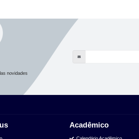
s
das novidades
us
Acadêmico
ão
Calendário Acadêmico