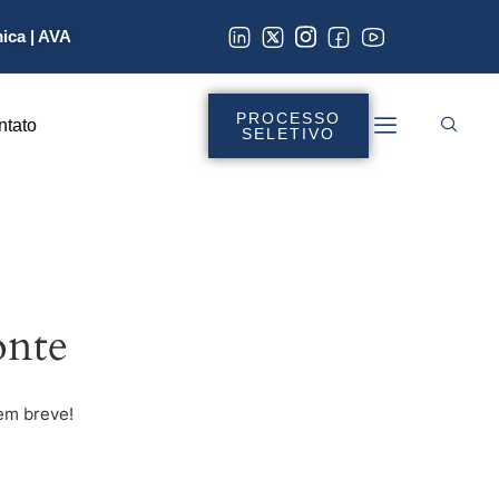
mica
|
AVA
PROCESSO
ntato
SELETIVO
onte
em breve!