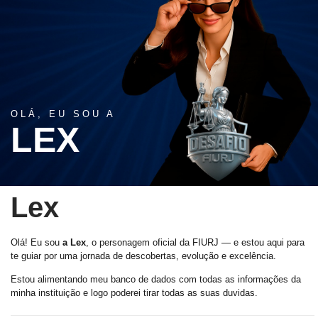
OLÁ, EU SOU A
LEX
Lex
Olá! Eu sou
a Lex
, o personagem oficial da FIURJ — e estou aqui para
te guiar por uma jornada de descobertas, evolução e excelência.
Estou alimentando meu banco de dados com todas as informações da
minha instituição e logo poderei tirar todas as suas duvidas.