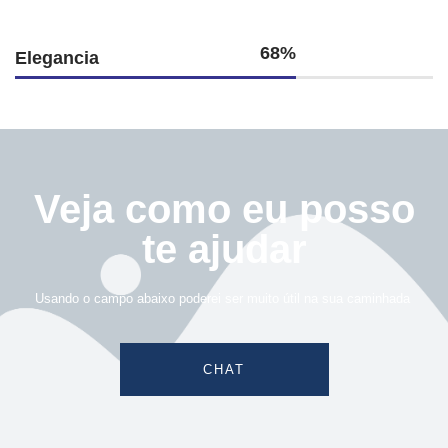
74%
Elegancia
Veja como eu posso
te ajudar
Usando o campo abaixo poderei ser muito útil na sua caminhada
CHAT